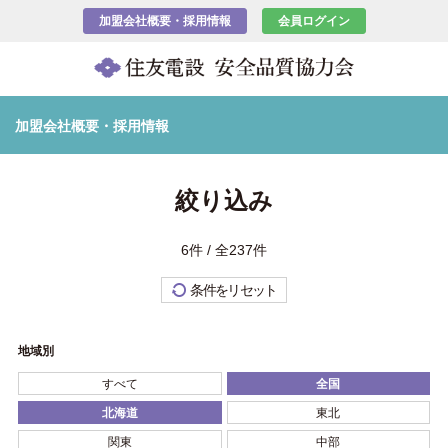
加盟会社概要・採用情報
会員ログイン
加盟会社概要・採用情報
絞り込み
6件 / 全237件
条件をリセット
地域別
すべて
全国
北海道
東北
関東
中部