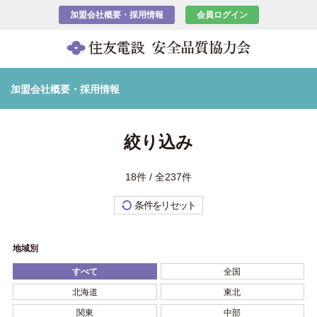
加盟会社概要・採用情報
会員ログイン
加盟会社概要・採用情報
絞り込み
18件 / 全237件
条件をリセット
地域別
すべて
全国
北海道
東北
関東
中部