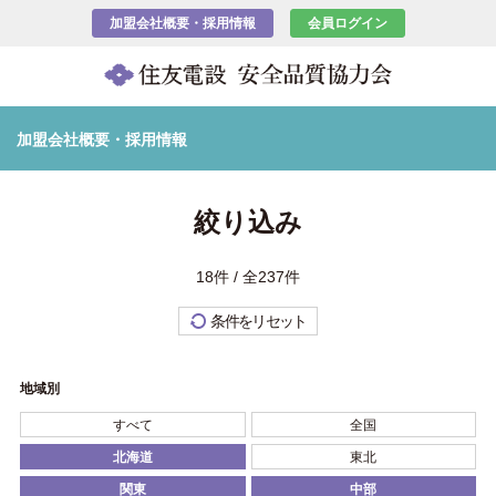
加盟会社概要・採用情報
会員ログイン
加盟会社概要・採用情報
絞り込み
18件 / 全237件
条件をリセット
地域別
すべて
全国
北海道
東北
関東
中部