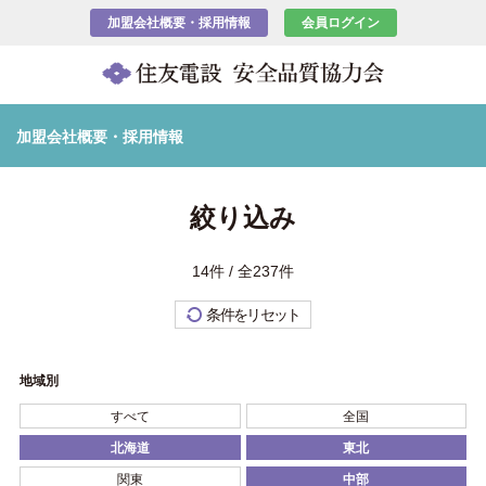
加盟会社概要・採用情報
会員ログイン
加盟会社概要・採用情報
絞り込み
14件 / 全237件
条件をリセット
地域別
すべて
全国
北海道
東北
関東
中部