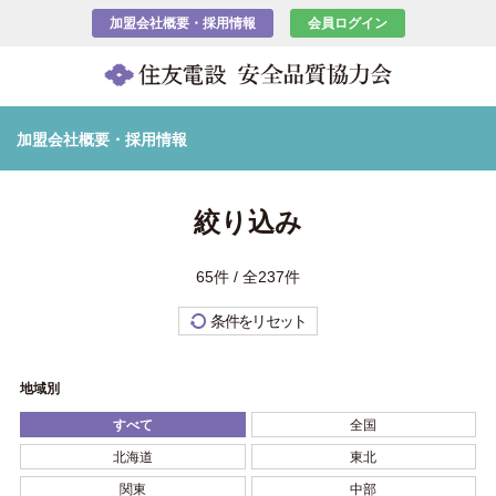
加盟会社概要・採用情報
会員ログイン
加盟会社概要・採用情報
絞り込み
65件 / 全237件
条件をリセット
地域別
すべて
全国
北海道
東北
関東
中部