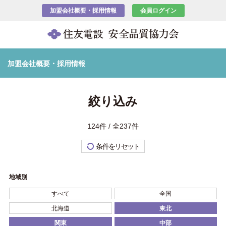
加盟会社概要・採用情報
会員ログイン
加盟会社概要・採用情報
絞り込み
124件 / 全237件
条件をリセット
地域別
すべて
全国
北海道
東北
関東
中部