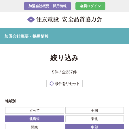
加盟会社概要・採用情報
会員ログイン
加盟会社概要・採用情報
絞り込み
5件 / 全237件
条件をリセット
地域別
すべて
全国
北海道
東北
関東
中部