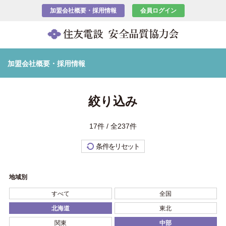
加盟会社概要・採用情報
会員ログイン
加盟会社概要・採用情報
絞り込み
17件 / 全237件
条件をリセット
地域別
すべて
全国
北海道
東北
関東
中部