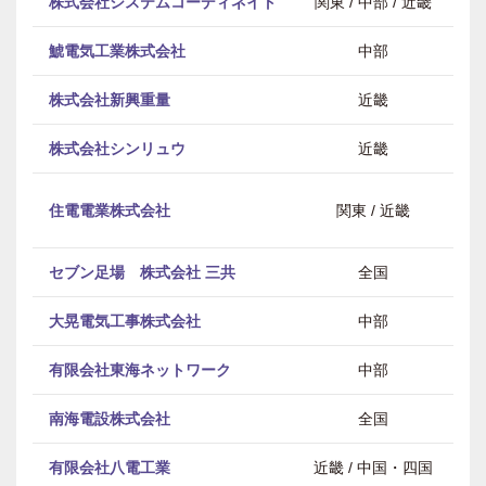
株式会社システムコーディネイト
関東 / 中部 / 近畿
鯱電気工業株式会社
中部
株式会社新興重量
近畿
株式会社シンリュウ
近畿
電
住電電業株式会社
関東 / 近畿
セブン足場 株式会社 三共
全国
大晃電気工事株式会社
中部
有限会社東海ネットワーク
中部
南海電設株式会社
全国
有限会社八電工業
近畿 / 中国・四国