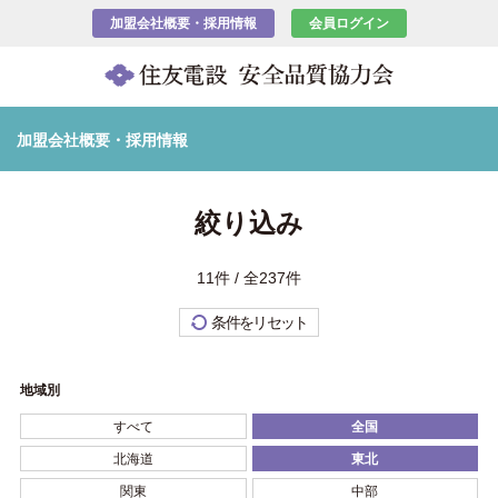
加盟会社概要・採用情報
会員ログイン
加盟会社概要・採用情報
絞り込み
11件 / 全237件
条件をリセット
地域別
すべて
全国
北海道
東北
関東
中部