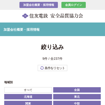
加盟会社概要・採用情報
会員ログイン
加盟会社概要・採用情報
絞り込み
9件 / 全237件
条件をリセット
地域別
すべて
全国
北海道
東北
関東
中部