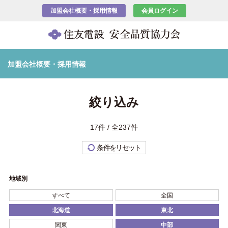
加盟会社概要・採用情報
会員ログイン
加盟会社概要・採用情報
絞り込み
17件 / 全237件
条件をリセット
地域別
すべて
全国
北海道
東北
関東
中部