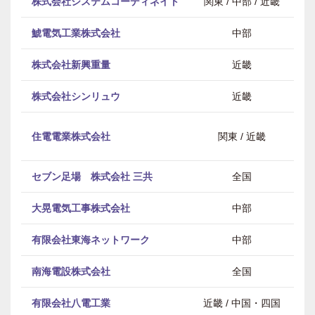
株式会社システムコーディネイト
関東 / 中部 / 近畿
鯱電気工業株式会社
中部
株式会社新興重量
近畿
株式会社シンリュウ
近畿
電
住電電業株式会社
関東 / 近畿
セブン足場 株式会社 三共
全国
大晃電気工事株式会社
中部
有限会社東海ネットワーク
中部
南海電設株式会社
全国
有限会社八電工業
近畿 / 中国・四国