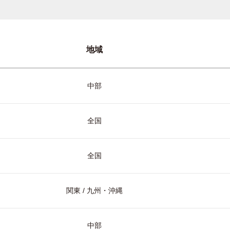
地域
中部
全国
全国
関東 / 九州・沖縄
中部