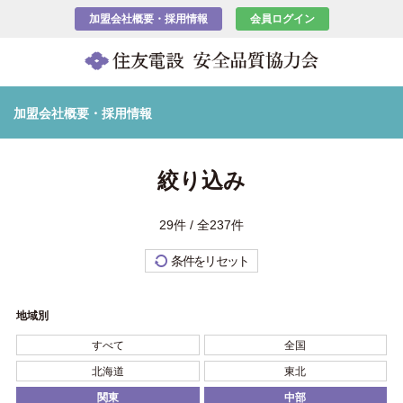
加盟会社概要・採用情報
会員ログイン
加盟会社概要・採用情報
絞り込み
29件 / 全237件
条件をリセット
地域別
すべて
全国
北海道
東北
関東
中部