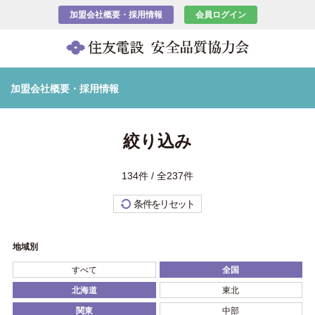
加盟会社概要・採用情報
会員ログイン
加盟会社概要・採用情報
絞り込み
134件 / 全237件
条件をリセット
地域別
すべて
全国
北海道
東北
関東
中部