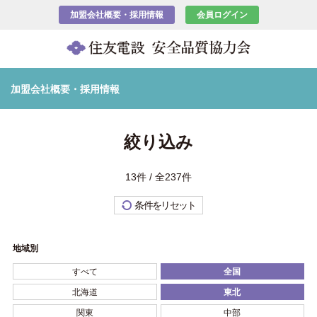
加盟会社概要・採用情報
会員ログイン
加盟会社概要・採用情報
絞り込み
13件 / 全237件
条件をリセット
地域別
すべて
全国
北海道
東北
関東
中部