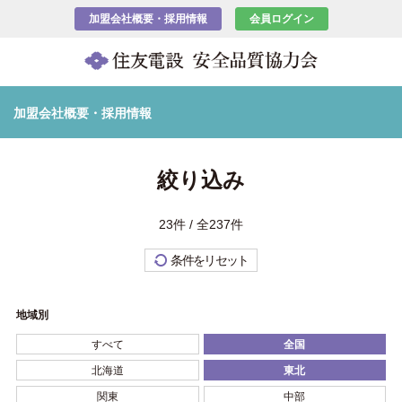
加盟会社概要・採用情報
会員ログイン
加盟会社概要・採用情報
絞り込み
23件 / 全237件
条件をリセット
地域別
すべて
全国
北海道
東北
関東
中部