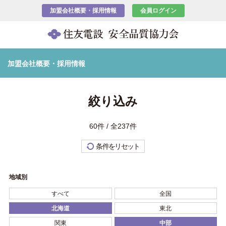
加盟会社概要・採用情報
会員ログイン
加盟会社概要・採用情報
絞り込み
60件 / 全237件
条件をリセット
地域別
すべて
全国
北海道
東北
関東
中部