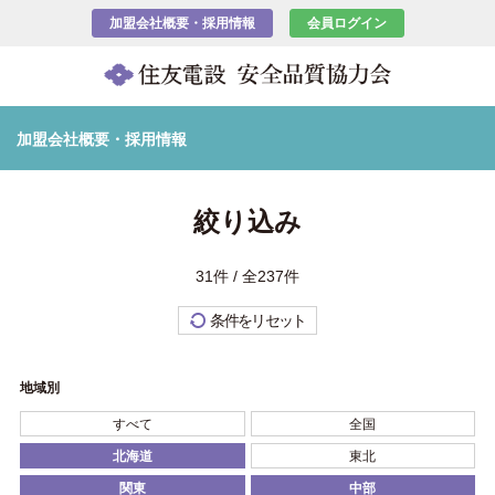
加盟会社概要・採用情報
会員ログイン
加盟会社概要・採用情報
絞り込み
31件 / 全237件
条件をリセット
地域別
すべて
全国
北海道
東北
関東
中部