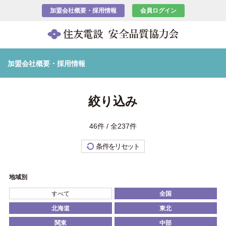
加盟会社概要・採用情報
会員ログイン
加盟会社概要・採用情報
絞り込み
46件 / 全237件
条件をリセット
地域別
すべて
全国
北海道
東北
関東
中部