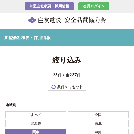
加盟会社概要・採用情報
会員ログイン
加盟会社概要・採用情報
絞り込み
23件 / 全237件
条件をリセット
地域別
すべて
全国
北海道
東北
関東
中部