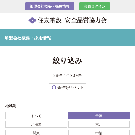
加盟会社概要・採用情報
会員ログイン
加盟会社概要・採用情報
絞り込み
28件 / 全237件
条件をリセット
地域別
すべて
全国
北海道
東北
関東
中部