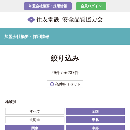
加盟会社概要・採用情報
会員ログイン
加盟会社概要・採用情報
絞り込み
29件 / 全237件
条件をリセット
地域別
すべて
全国
北海道
東北
関東
中部