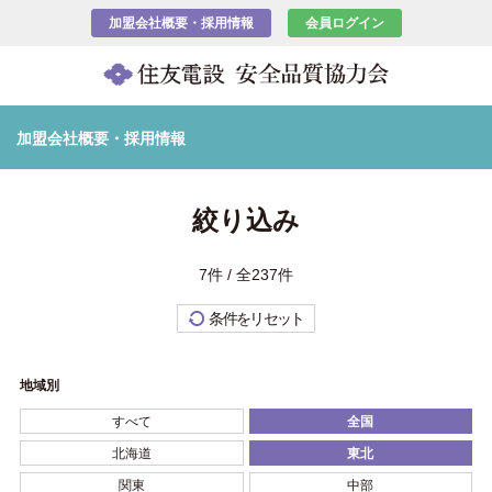
加盟会社概要・採用情報
会員ログイン
加盟会社概要・採用情報
絞り込み
7件 / 全237件
条件をリセット
地域別
すべて
全国
北海道
東北
関東
中部