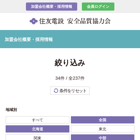
加盟会社概要・採用情報
会員ログイン
加盟会社概要・採用情報
絞り込み
34件 / 全237件
条件をリセット
地域別
すべて
全国
北海道
東北
関東
中部