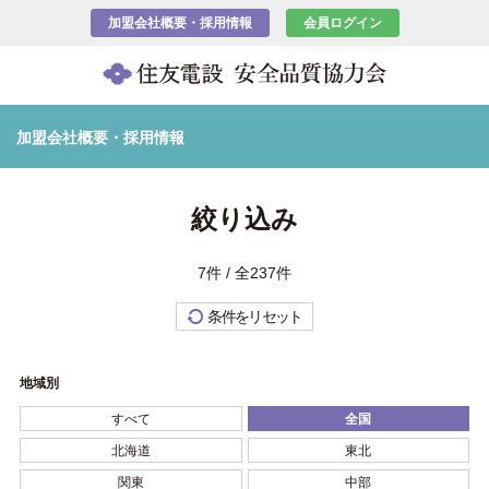
加盟会社概要・採用情報
会員ログイン
加盟会社概要・採用情報
絞り込み
7件 / 全237件
条件をリセット
地域別
すべて
全国
北海道
東北
関東
中部