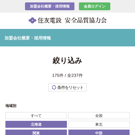
加盟会社概要・採用情報
会員ログイン
加盟会社概要・採用情報
絞り込み
175件 / 全237件
条件をリセット
地域別
すべて
全国
北海道
東北
関東
中部