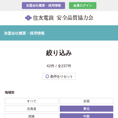
加盟会社概要・採用情報
会員ログイン
加盟会社概要・採用情報
絞り込み
42件 / 全237件
条件をリセット
地域別
すべて
全国
北海道
東北
関東
中部