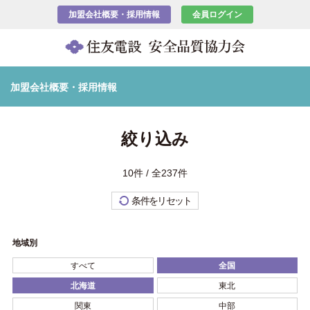
加盟会社概要・採用情報
会員ログイン
加盟会社概要・採用情報
絞り込み
10件 / 全237件
条件をリセット
地域別
すべて
全国
北海道
東北
関東
中部