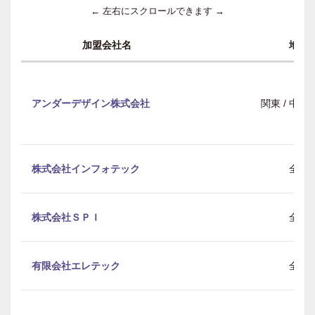
← 左右にスクロールできます →
加盟会社名
地域
アンダーデザイン株式会社
関東 / 中部 
株式会社インフォテック
全国
株式会社ＳＰＩ
全国
有限会社エレテック
全国