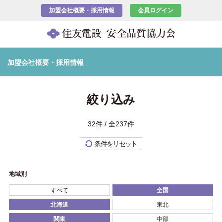
加盟会社概要・採用情報
会員ログイン
加盟会社概要・採用情報
絞り込み
32件 / 全237件
条件をリセット
地域別
すべて
全国
北海道
東北
関東
中部