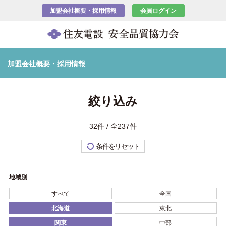
加盟会社概要・採用情報
会員ログイン
加盟会社概要・採用情報
絞り込み
32件 / 全237件
条件をリセット
地域別
すべて
全国
北海道
東北
関東
中部