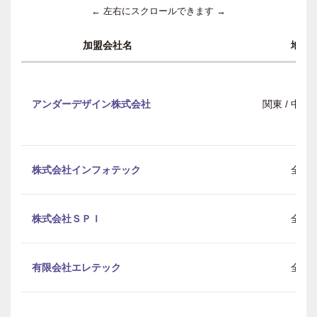
← 左右にスクロールできます →
加盟会社名
地域
アンダーデザイン株式会社
関東 / 中部 
株式会社インフォテック
全国
株式会社ＳＰＩ
全国
有限会社エレテック
全国