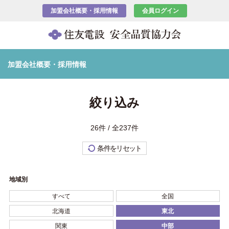
加盟会社概要・採用情報
会員ログイン
加盟会社概要・採用情報
絞り込み
26件 / 全237件
条件をリセット
地域別
すべて
全国
北海道
東北
関東
中部