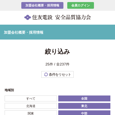
加盟会社概要・採用情報
会員ログイン
加盟会社概要・採用情報
絞り込み
25件 / 全237件
条件をリセット
地域別
すべて
全国
北海道
東北
関東
中部