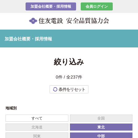
加盟会社概要・採用情報
会員ログイン
加盟会社概要・採用情報
絞り込み
0件 / 全237件
条件をリセット
地域別
すべて
全国
北海道
東北
関東
中部