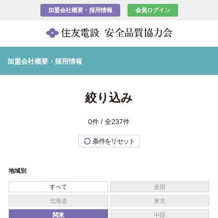
加盟会社概要・採用情報
会員ログイン
加盟会社概要・採用情報
絞り込み
0件 / 全237件
条件をリセット
地域別
すべて
全国
北海道
東北
関東
中部