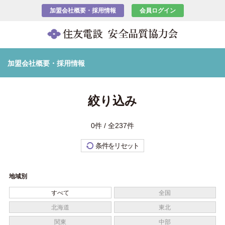
加盟会社概要・採用情報
会員ログイン
加盟会社概要・採用情報
絞り込み
0件 / 全237件
条件をリセット
地域別
すべて
全国
北海道
東北
関東
中部