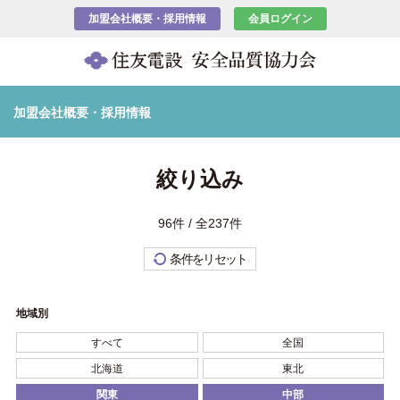
加盟会社概要・採用情報
会員ログイン
加盟会社概要・採用情報
絞り込み
96件 / 全237件
条件をリセット
地域別
すべて
全国
北海道
東北
関東
中部