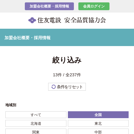
加盟会社概要・採用情報
会員ログイン
加盟会社概要・採用情報
絞り込み
13件 / 全237件
条件をリセット
地域別
すべて
全国
北海道
東北
関東
中部