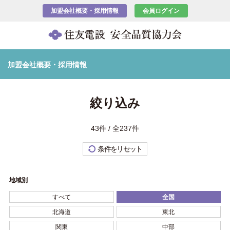
加盟会社概要・採用情報
会員ログイン
加盟会社概要・採用情報
絞り込み
43件 / 全237件
条件をリセット
地域別
すべて
全国
北海道
東北
関東
中部