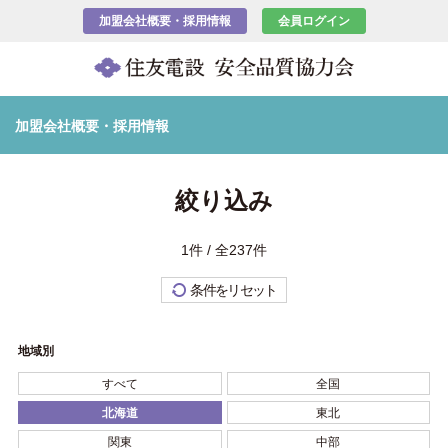
加盟会社概要・採用情報
会員ログイン
加盟会社概要・採用情報
絞り込み
1件 / 全237件
条件をリセット
地域別
すべて
全国
北海道
東北
関東
中部