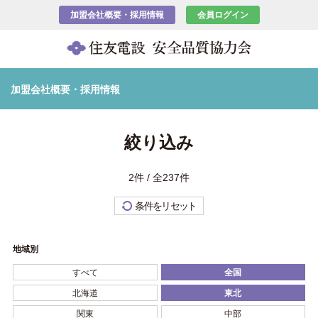
加盟会社概要・採用情報
会員ログイン
加盟会社概要・採用情報
絞り込み
2件 / 全237件
条件をリセット
地域別
すべて
全国
北海道
東北
関東
中部