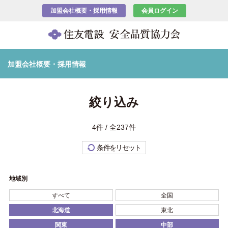
加盟会社概要・採用情報
会員ログイン
加盟会社概要・採用情報
絞り込み
4件 / 全237件
条件をリセット
地域別
すべて
全国
北海道
東北
関東
中部