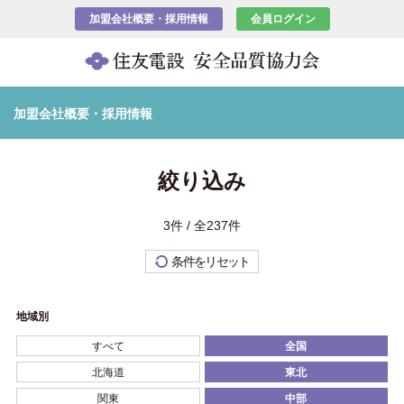
加盟会社概要・採用情報
会員ログイン
加盟会社概要・採用情報
絞り込み
3件 / 全237件
条件をリセット
地域別
すべて
全国
北海道
東北
関東
中部