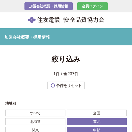
加盟会社概要・採用情報
会員ログイン
加盟会社概要・採用情報
絞り込み
1件 / 全237件
条件をリセット
地域別
すべて
全国
北海道
東北
関東
中部