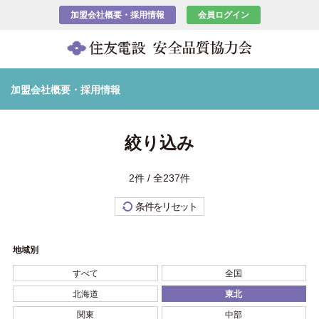
加盟会社概要・採用情報
会員ログイン
加盟会社概要・採用情報
絞り込み
2件 / 全237件
条件をリセット
地域別
すべて
全国
北海道
東北
関東
中部