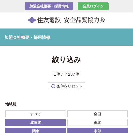
加盟会社概要・採用情報
会員ログイン
加盟会社概要・採用情報
絞り込み
1件 / 全237件
条件をリセット
地域別
すべて
全国
北海道
東北
関東
中部