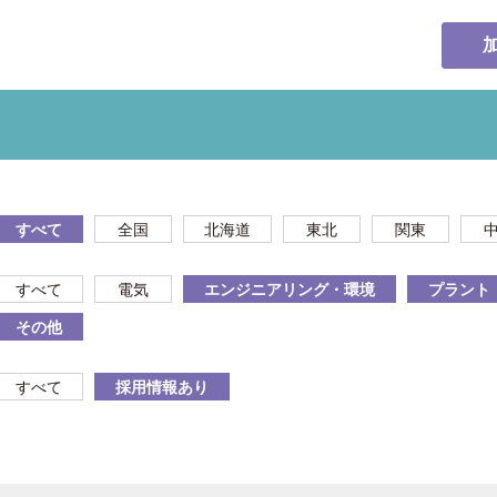
すべて
全国
北海道
東北
関東
すべて
電気
エンジニアリング・環境
プラント
その他
すべて
採用情報あり