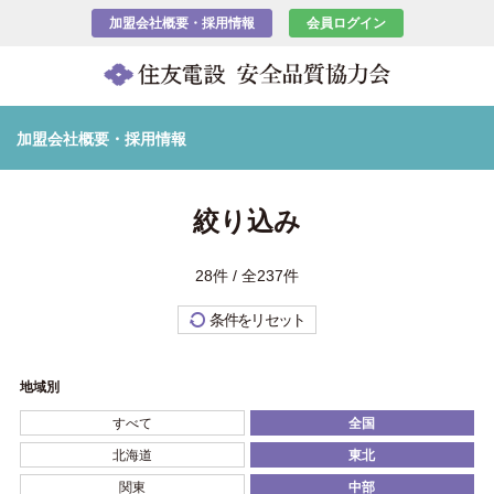
加盟会社概要・採用情報
会員ログイン
加盟会社概要・採用情報
絞り込み
28件 / 全237件
条件をリセット
地域別
すべて
全国
北海道
東北
関東
中部