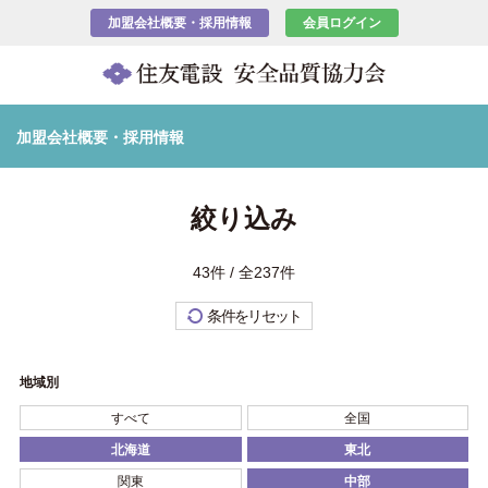
加盟会社概要・採用情報
会員ログイン
加盟会社概要・採用情報
絞り込み
43件 / 全237件
条件をリセット
地域別
すべて
全国
北海道
東北
関東
中部