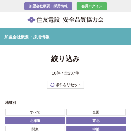
加盟会社概要・採用情報
会員ログイン
加盟会社概要・採用情報
絞り込み
10件 / 全237件
条件をリセット
地域別
すべて
全国
北海道
東北
関東
中部