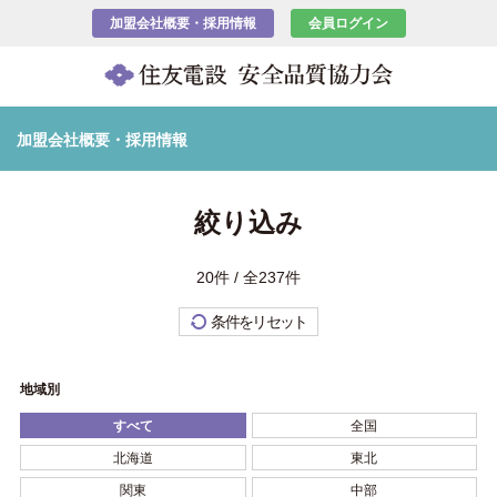
加盟会社概要・採用情報
会員ログイン
加盟会社概要・採用情報
絞り込み
20件 / 全237件
条件をリセット
地域別
すべて
全国
北海道
東北
関東
中部